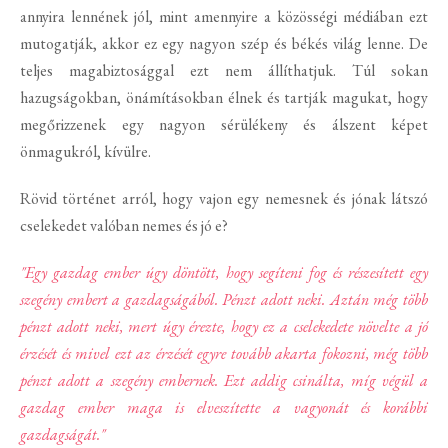
annyira lennének jól, mint amennyire a közösségi médiában ezt
mutogatják, akkor ez egy nagyon szép és békés világ lenne. De
teljes magabiztosággal ezt nem állíthatjuk. Túl sokan
hazugságokban, önámításokban élnek és tartják magukat, hogy
megőrizzenek egy nagyon sérülékeny és álszent képet
önmagukról, kívülre.
Rövid történet arról, hogy vajon egy nemesnek és jónak látszó
cselekedet valóban nemes és jó e?
"Egy gazdag ember úgy döntött, hogy segíteni fog és részesített egy
szegény embert a gazdagságából. Pénzt adott neki. Aztán még több
pénzt adott neki, mert úgy érezte, hogy ez a cselekedete növelte a jó
érzését és mivel ezt az érzését egyre tovább akarta fokozni, még több
pénzt adott a szegény embernek. Ezt addig csinálta, míg végül a
gazdag ember maga is elveszítette a vagyonát és korábbi
gazdagságát."