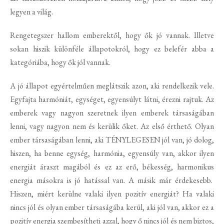
legyen a világ.
Rengetegszer hallom emberektől, hogy ők jó vannak. Illetve
sokan hiszik különféle állapotokról, hogy ez belefér abba a
kategóriába, hogy ők jól vannak.
A jó állapot egyértelműen meglátszik azon, aki rendelkezik vele.
Egyfajta harmóniát, egységet, egyensúlyt látni, érezni rajtuk. Az
emberek vagy nagyon szeretnek ilyen emberek társaságában
lenni, vagy nagyon nem és kerülik őket. Az első érthető. Olyan
ember társaságában lenni, aki TÉNYLEGESEN jól van, jó dolog,
hiszen, ha benne egység, harmónia, egyensúly van, akkor ilyen
energiát áraszt magából és ez az erő, békesség, harmonikus
energia másokra is jó hatással van. A másik már érdekesebb.
Hiszen, miért kerülne valaki ilyen pozitív energiát? Ha valaki
nincs jól és olyan ember társaságába kerül, aki jól van, akkor ez a
pozitív energia szembesítheti azzal, hogy ő nincs jól és nem biztos,