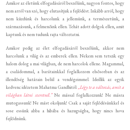
Amikor az életünk elfogadásáról beszélünk, nagyon fontos, hogy
nem arról van szó, hogy elutasítjuk a fejlődést. Inkább arról, hogy
nem küzdünk és harcolunk a jellemünk, a természetünk, a
származásunk, a felmenőink ellen. Tehát adott dolgok ellen, amit
kaptunk és nem tudunk rajta változtatni.
Amikor pedig az élet elfogadásáról beszélünk, akkor nem
harcolunk a világ és az emberek ellen. Nekem sem tetszik egy
halom dolog a mai világban, de nem harcolok ellene. Magammal,
a családommal, a barátainkkal foglalkozom elsősorban és az
illendőség határain belül a vendégeimmel. Ideillik az egyik
kedvenc idézetem Mahatma Gandhitól:
„Légy te a változás, amit a
világban látni szeretnél.”
Ne mással foglalkozzunk! Ne másra
mutogassunk! Ne mást okoljunk! Csak a saját fejlődésünkkel és
sose essünk abba a hibába és hazugságba, hogy nincs hova
fejlődnünk.