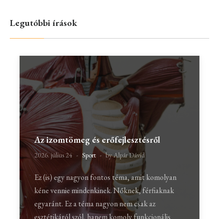
Legutóbbi írások
Az izomtömeg és erőfejlesztésről
2026. július 24
Sport
by Alpár Dávid
Ez (is) egy nagyon fontos téma, amit komolyan
kéne vennie mindenkinek. Nőknek, férfiaknak
egyaránt. Ez a téma nagyon nem csak az
esztétikáról szól, hanem komoly funkcionális