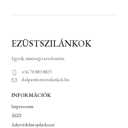
EZÜSTSZILÁNKOK
Egyedi, minőségi tartalomírás
+36 70 883 8825
d.alpar@ezustszilankok.hu
INFORMÁCIÓK
Impresszum
ÁSZF
Adatvédelmi nyilatkozat