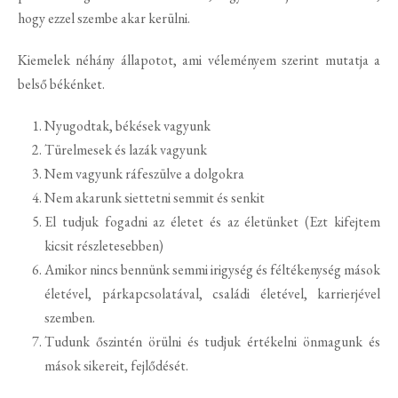
hogy ezzel szembe akar kerülni.
Kiemelek néhány állapotot, ami véleményem szerint mutatja a
belső békénket.
Nyugodtak, békések vagyunk
Türelmesek és lazák vagyunk
Nem vagyunk ráfeszülve a dolgokra
Nem akarunk siettetni semmit és senkit
El tudjuk fogadni az életet és az életünket (Ezt kifejtem
kicsit részletesebben)
Amikor nincs bennünk semmi irigység és féltékenység mások
életével, párkapcsolatával, családi életével, karrierjével
szemben.
Tudunk őszintén örülni és tudjuk értékelni önmagunk és
mások sikereit, fejlődését.