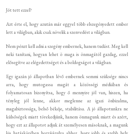
Jót tett ezzel?
Azt érte el, hogy azután már eggyel több elszegényedett ember
lett a világban, akik csak növelik a szenvedést a világban.
Nem pénzt kell adni a szegény embernek, hanem tudást. Meg kell
neki tanítani, hogyan lehet ö maga is önmagától gazdag, ezzel
elősegítve az elégedettséget és a boldogságot a világban.
Egy igazán jó állapotban lévő embernek semmi szüksége nincs
arra, hogy mutogassa magát a közösségi médiában és
folyamatosan bizonyítsa, hogy ő mennyire jól van, hiszen, ha
tényleg jól lenne, akkor meglenne az igazi önbizalma,
magabiztossága, belső békéje, stabilitása. A jó állapotunkra ne
külsőségek miatt törekedjünk, hanem önmagunk miatt és azért,
hogy ezt az állapotot adjuk át személyesen másoknak, a magunk
kis hatáskörében hozzájárulva ahhoz, hogy jobb és szebb hely