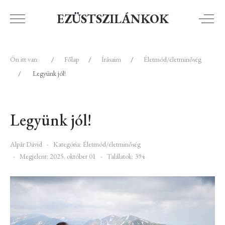
EZÜSTSZILÁNKOK
Ön itt van:
Főlap
Írásaim
Életmód/életminőség
Legyünk jól!
Legyünk jól!
Alpár Dávid
Kategória:
Életmód/életminőség
Megjelent: 2025. október 01
Találatok: 394