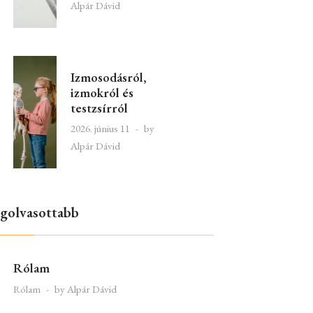
Alpár Dávid
Izmosodásról,
izmokról és
testzsírról
2026. június 11
by
Alpár Dávid
golvasottabb
Rólam
Rólam
by Alpár Dávid