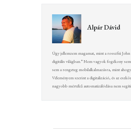
Alpár Dávid
Úgy jellemzem magamat, mint a rosszfiú John 
digitális világban.” Nem vagyok fogékony sem 
sem a rengeteg mobilalkalmazásra, mint ahogy 
Véleményem szerint a digitalizáció, és az eszkö
nagyobb mértékű automatizálódása nem segíti a