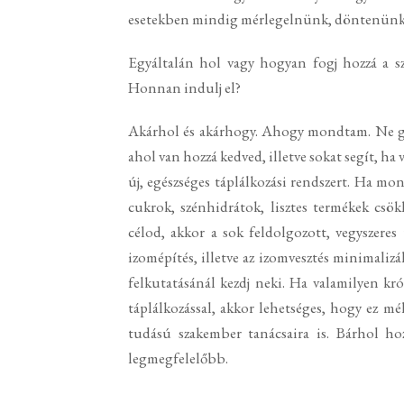
esetekben mindig mérlegelnünk, döntenünk k
Egyáltalán hol vagy hogyan fogj hozzá a sz
Honnan indulj el?
Akárhol és akárhogy. Ahogy mondtam. Ne görc
ahol van hozzá kedved, illetve sokat segít, ha
új, egészséges táplálkozási rendszert. Ha mon
cukrok, szénhidrátok, lisztes termékek csök
célod, akkor a sok feldolgozott, vegyszeres
izomépítés, illetve az izomvesztés minimalizá
felkutatásánál kezdj neki. Ha valamilyen kró
táplálkozással, akkor lehetséges, hogy ez m
tudású szakember tanácsaira is. Bárhol hoz
legmegfelelőbb.