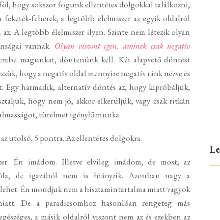
öl, hogy sokszor fogunk ellentétes dolgokkal találkozni,
feketék-fehérek, a legtöbb élelmiszer az egyik oldalról
 az. A legtöbb élelmiszer ilyen. Szinte nem létezik olyan
donságai vannak.
Olyan viszont igen, aminek csak negatív
zembe magunkat, döntenünk kell. Két alapvető döntést
zük, hogy a negatív oldal mennyire negatív ránk nézve és
at. Egy harmadik, alternatív döntés az, hogy kipróbáljuk,
sztaljuk, hogy nem jó, akkor elkerüljük, vagy csak ritkán
ugalmasságot, türelmet igénylő munka.
z utolsó, 5.pontra. Az ellentétes dolgokra.
Le
zer. Én imádom. Illetve elvileg imádom, de most, az
róla, de igazából nem is hiányzik. Azonban nagy a
y lehet. Én mondjuk nem a hisztamintartalma miatt vagyok
 miatt. De a paradicsomhoz hasonlóan rengeteg más
 egészéges, a másik oldalról viszont nem az és ezekben az