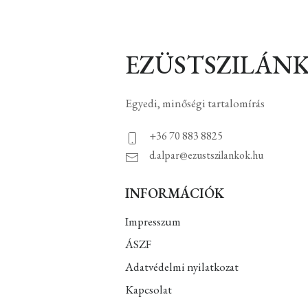
EZÜSTSZILÁN
Egyedi, minőségi tartalomírás
+36 70 883 8825
d.alpar@ezustszilankok.hu
INFORMÁCIÓK
Impresszum
ÁSZF
Adatvédelmi nyilatkozat
Kapcsolat