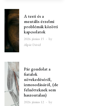
A testi és a
mentális érzelmi
problémák közötti
kapcsolatok
2026. június 15
by
Alpár Dávid
Pár gondolat a
fiatalok
növekedéséről,
izmosodásáról, (de
felnőtteknek sem
haszontalan)
2026. június 12
by