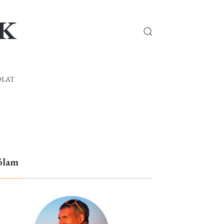
OK
OLAT
ólam