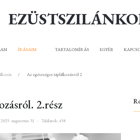
EZÜSTSZILÁNK
LAM
ÍRÁSAIM
TARTALOMÍRÁS
EGYÉB
KAPCS
álkozás
Az egészséges táplálkozásról 2
ozásról. 2.rész
R
 2025. augusztus 31
Találatok: 458