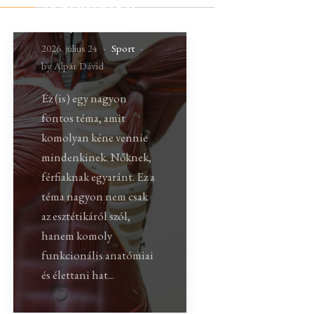
Az izomtömeg és
erőfejlesztésről
2026. július 24
Sport
by Alpár Dávid
Ez (is) egy nagyon
fontos téma, amit
komolyan kéne vennie
mindenkinek. Nőknek,
férfiaknak egyaránt. Ez a
téma nagyon nem csak
az esztétikáról szól,
hanem komoly
funkcionális anatómiai
és élettani hat...