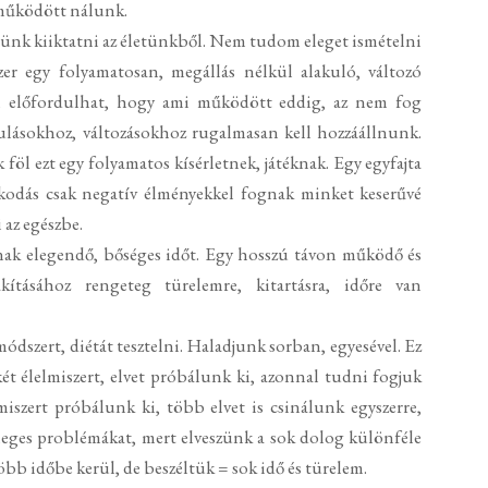
n működött nálunk.
djünk kiiktatni az életünkből. Nem tudom eleget ismételni
er egy folyamatosan, megállás nélkül alakuló, változó
n előfordulhat, hogy ami működött eddig, az nem fog
ulásokhoz, változásokhoz rugalmasan kell hozzáállnunk.
föl ezt egy folyamatos kísérletnek, játéknak. Egy egyfajta
kodás csak negatív élményekkel fognak minket keserűvé
 az egészbe.
k elegendő, bőséges időt. Egy hosszú távon működő és
akításához rengeteg türelemre, kitartásra, időre van
ódszert, diétát tesztelni. Haladjunk sorban, egyesével. Ez
két élelmiszert, elvet próbálunk ki, azonnal tudni fogjuk
iszert próbálunk ki, több elvet is csinálunk egyszerre,
tleges problémákat, mert elveszünk a sok dolog különféle
öbb időbe kerül, de beszéltük = sok idő és türelem.