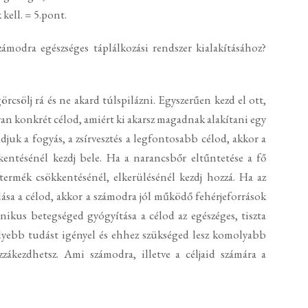
ell. = 5.pont.
ámodra egészséges táplálkozási rendszer kialakításához?
sölj rá és ne akard túlspilázni. Egyszerűen kezd el ott,
 van konkrét célod, amiért ki akarsz magadnak alakítani egy
djuk a fogyás, a zsírvesztés a legfontosabb célod, akkor a
kentésénél kezdj bele. Ha a narancsbőr eltűntetése a fő
 termék csökkentésénél, elkerülésénél kezdj hozzá. Ha az
lása a célod, akkor a számodra jól működő fehérjeforrások
nikus betegséged gyógyítása a célod az egészéges, tiszta
élyebb tudást igényel és ehhez szükséged lesz komolyabb
zákezdhetsz. Ami számodra, illetve a céljaid számára a