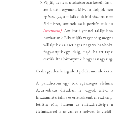
Végül, de nem utolsósorban készüljünk f
amik ütik egymást. Mivel a dolgok nem 
egészséges, a másik oldalról viszont nem
élelmiszer, aminek csak pozitív tulaj
(szerintem).
Amikor ilyennel találjuk s
hozhatunk. Elkerüljük vagy pedig megnéz
vállaljuk e az esetleges negatív hatások
fogyasztjuk egy ideig, majd, ha azt tapa
esszük. Itt a bizonyíték, hogy ez nagy r
Csak egyetlen kiragadott példát mondok erre a
A paradicsom egy tök egészséges élelmis
Ayurvédikus diétában le vagyok tiltva 
hisztamintartalma és erre sok ember érzéken
letiltva róla, hanem az emészthetősége
élelmiszerrel is ugyan ez a helyzet. Egyfelől