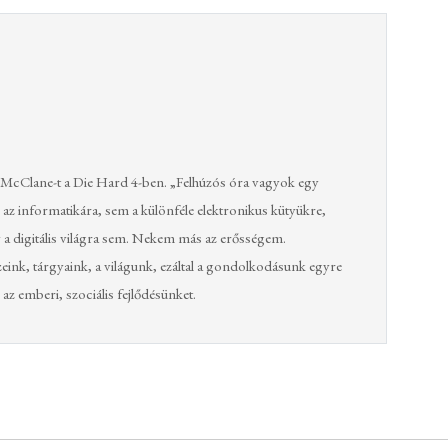
McClane-t a Die Hard 4-ben. „Felhúzós óra vagyok egy
az informatikára, sem a különféle elektronikus kütyükre,
a digitális világra sem. Nekem más az erősségem.
zeink, tárgyaink, a világunk, ezáltal a gondolkodásunk egyre
z emberi, szociális fejlődésünket.