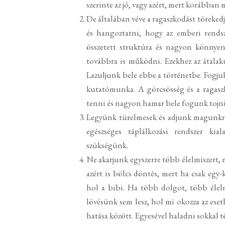
szerinte az jó, vagy azért, mert korábba
De általában véve a ragaszkodást töreke
és hangoztatni, hogy az emberi rendsz
összetett struktúra és nagyon könnye
továbbra is működni. Ezekhez az átalak
Lazuljunk bele ebbe a történetbe. Fogjuk 
kutatómunka. A görcsösség és a ragasz
tenni és nagyon hamar bele fogunk tojni
Legyünk türelmesek és adjunk magunkna
egészséges táplálkozási rendszer kial
szükségünk.
Ne akarjunk egyszerre több élelmiszert, m
azért is bölcs döntés, mert ha csak egy-
hol a bibi. Ha több dolgot, több élelm
lövésünk sem lesz, hol mi okozza az ese
hatása között. Egyesével haladni sokkal t