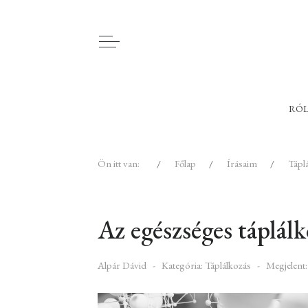
RÓ
Ön itt van:
Főlap
Írásaim
Tápl
Az egészséges táplálk
Alpár Dávid
Kategória:
Táplálkozás
Megjelent: