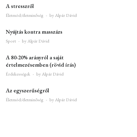
A stresszről
Életmód/életminőség
by Alpár Dávid
Nyújtás kontra masszázs
Sport
by Alpár Dávid
A 80-20% arányról a saját
értelmezésemben (rövid írás)
Érdekességek
by Alpár Dávid
Az egyszerűségről
Életmód/életminőség
by Alpár Dávid